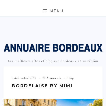
MENU
ACCUEIL
À PROPOS
BORDEAUX
BLOGS ET SITES INTERESSANTS
FOOD & DRINKS
Les meilleurs sites et blog sur Bordeaux et sa région
ACTIVITÉS
NOUVELLE-AQUITAINE
5 décembre 2019
0 Comments
Blog
BORDELAISE BY MIMI
ENVIE D’AILLEURS
CONTACT